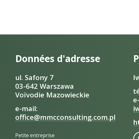
Données d'adresse
P
ul. Safony 7
I
03-642 Warszawa
t
Voïvodie Mazowieckie
e
e-mail:
i
office@mmcconsulting.com.pl
h
Petite entreprise