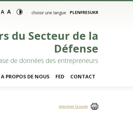
A
A
PL
EN
FR
ES
UKR
choisir une langue
rs du Secteur de la
Défense
ase de données des entrepreneurs
A PROPOS DE NOUS
FED
CONTACT
imprimer la page