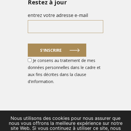
Restez à jour
entrez votre adresse e-mail
S'INSCRIRE
Je consens au traitement de mes
données personnelles dans le cadre et
aux fins décrites dans la clause
d'information.
Nous utilisons des cookies pour nous assurer que
© 2026 PORTAIL DES ENTREPRENEURS DU SECTEUR DE LA
nous vous offrons la meilleure expérience sur notre
site Web. Si vous continuez à utiliser ce site, nous
DÉFENSE