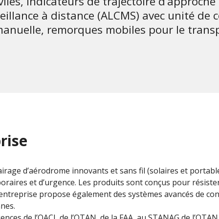
iviles, indicateurs de trajectoire d’approch
veillance à distance (ALCMS) avec unité de
anuelle, remorques mobiles pour le transpo
rise
irage d’aérodrome innovants et sans fil (solaires et portable
poraires et d’urgence. Les produits sont conçus pour résist
’entreprise propose également des systèmes avancés de cont
nnes.
nces de l’OACI, de l’OTAN, de la FAA, au STANAG de l’OTAN,