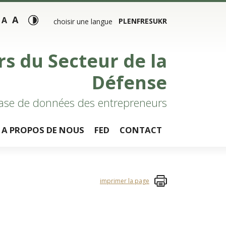
A
A
PL
EN
FR
ES
UKR
choisir une langue
rs du Secteur de la
Défense
ase de données des entrepreneurs
A PROPOS DE NOUS
FED
CONTACT
imprimer la page