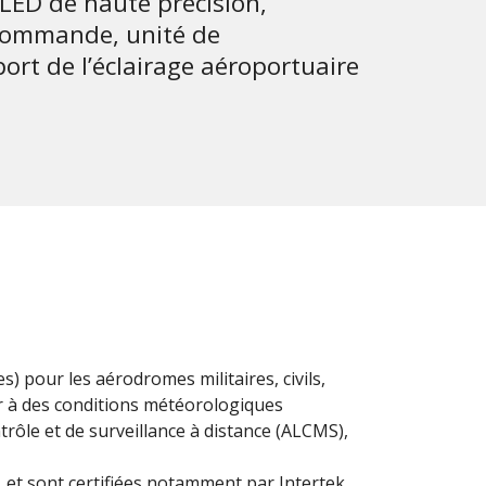
e LED de haute précision,
 commande, unité de
rt de l’éclairage aéroportuaire
s) pour les aérodromes militaires, civils,
er à des conditions météorologiques
rôle et de surveillance à distance (ALCMS),
 et sont certifiées notamment par Intertek.