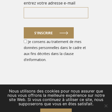
entrez votre adresse e-mail
S'INSCRIRE
Je consens au traitement de mes
données personnelles dans le cadre et
aux fins décrites dans la clause
d'information.
Nous utilisons des cookies pour nous assurer que
© 2026 PORTAIL DES ENTREPRENEURS DU SECTEUR DE LA
nous vous offrons la meilleure expérience sur notre
site Web. Si vous continuez à utiliser ce site, nous
DÉFENSE
supposerons que vous en êtes satisfait.
/
Private Policy FR
/
Contact