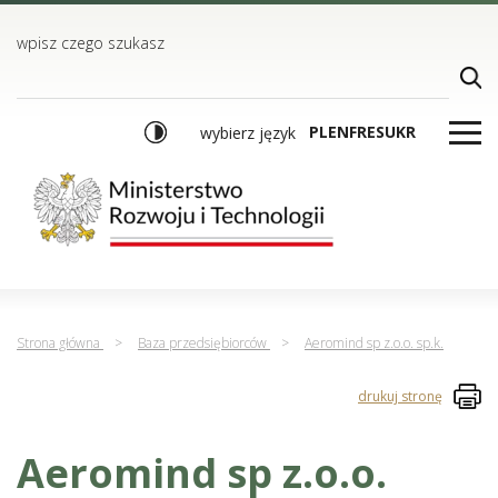
TREŚĆ
MENU GŁÓWNE
WYSZUKIWARKA
wpisz czego szukasz
PL
EN
FR
ES
UKR
wybierz język
Strona główna
>
Baza przedsiębiorców
>
Aeromind sp z.o.o. sp.k.
drukuj stronę
Aeromind sp z.o.o.