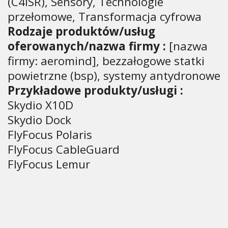
(C4ISR), Sensory, Technologie
przełomowe, Transformacja cyfrowa
Rodzaje produktów/usług
oferowanych/nazwa firmy :
[nazwa
firmy: aeromind], bezzałogowe statki
powietrzne (bsp), systemy antydronowe
Przykładowe produkty/usługi :
Skydio X10D
Skydio Dock
FlyFocus Polaris
FlyFocus CableGuard
FlyFocus Lemur