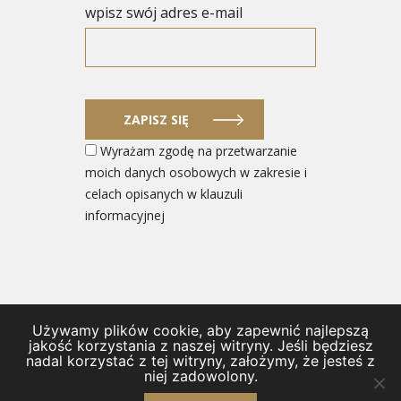
wpisz swój adres e-mail
ZAPISZ SIĘ
Wyrażam zgodę na przetwarzanie
moich danych osobowych w zakresie i
celach opisanych w klauzuli
informacyjnej
Używamy plików cookie, aby zapewnić najlepszą
© 2026 Ministerstwo Rozwoju i Technologii
jakość korzystania z naszej witryny. Jeśli będziesz
nadal korzystać z tej witryny, założymy, że jesteś z
/
Polityka prywatności i Deklaracja dostępności
/
Kontakt
niej zadowolony.
/
Regulamin