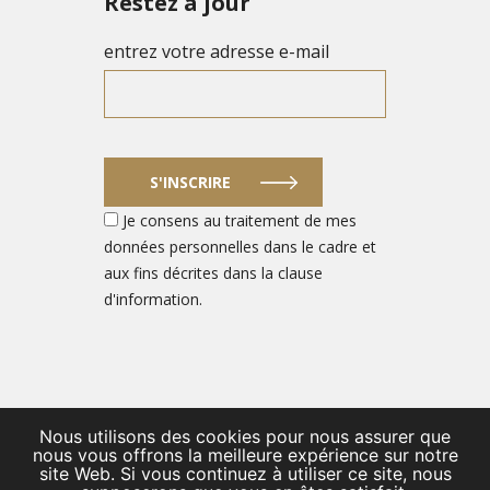
Restez à jour
entrez votre adresse e-mail
S'INSCRIRE
Je consens au traitement de mes
données personnelles dans le cadre et
aux fins décrites dans la clause
d'information.
Nous utilisons des cookies pour nous assurer que
© 2026 PORTAIL DES ENTREPRENEURS DU SECTEUR DE LA
nous vous offrons la meilleure expérience sur notre
site Web. Si vous continuez à utiliser ce site, nous
DÉFENSE