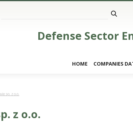
Defense Sector E
HOME
COMPANIES DA
ie sp. z o.o.
. z o.o.