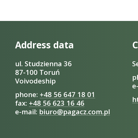
Address data
C
ul. Studzienna 36
S
87-100 Toruń
p
Voivodeship
e
phone:
+48 56 647 18 01
h
fax:
+48 56 623 16 46
e-mail:
biuro@pagacz.com.pl