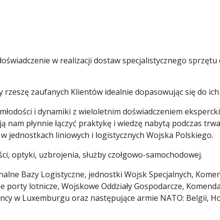
oświadczenie w realizacji dostaw specjalistycznego sprzętu d
my rzeszę zaufanych Klientów idealnie dopasowując się do ic
 młodości i dynamiki z wieloletnim doświadczeniem eksperck
ą nam płynnie łączyć praktykę i wiedzę nabytą podczas trwa
 w jednostkach liniowych i logistycznych Wojska Polskiego.
ści, optyki, uzbrojenia, służby czołgowo-samochodowej.
onalne Bazy Logistyczne, jednostki Wojsk Specjalnych, Ko
ne porty lotnicze, Wojskowe Oddziały Gospodarcze, Komend
y w Luxemburgu oraz następujące armie NATO: Belgii, Holandi