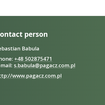
ontact person
ebastian Babula
hone:
+48 502875471
-mail:
s.babula@pagacz.com.pl
ttp://www.pagacz.com.pl