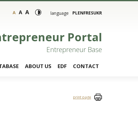
A
A
A
PL
EN
FR
ES
UKR
language
ntrepreneur Portal
Entrepreneur Base
TABASE
ABOUT US
EDF
CONTACT
print page