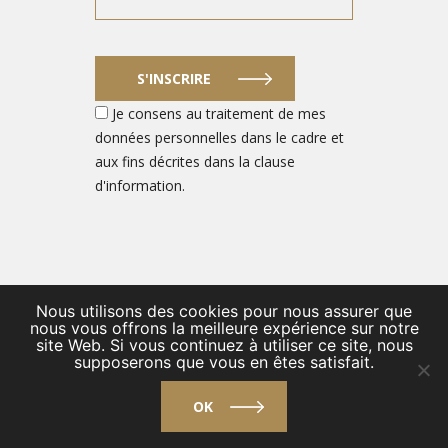
S'INSCRIRE
Je consens au traitement de mes
données personnelles dans le cadre et
aux fins décrites dans la clause
d'information.
Nous utilisons des cookies pour nous assurer que
© 2026 PORTAIL DES ENTREPRENEURS DU SECTEUR DE LA
nous vous offrons la meilleure expérience sur notre
site Web. Si vous continuez à utiliser ce site, nous
DÉFENSE
supposerons que vous en êtes satisfait.
/
Private Policy FR
/
Contact
OK
design by
VENTI