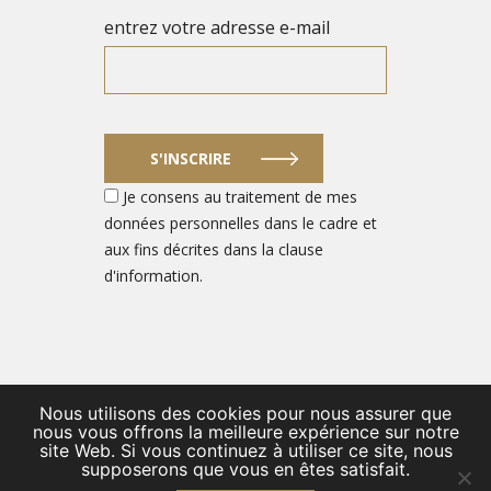
entrez votre adresse e-mail
S'INSCRIRE
Je consens au traitement de mes
données personnelles dans le cadre et
aux fins décrites dans la clause
d'information.
Nous utilisons des cookies pour nous assurer que
© 2026 PORTAIL DES ENTREPRENEURS DU SECTEUR DE LA
nous vous offrons la meilleure expérience sur notre
site Web. Si vous continuez à utiliser ce site, nous
DÉFENSE
supposerons que vous en êtes satisfait.
/
Private Policy FR
/
Contact