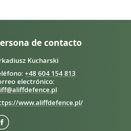
ersona de contacto
rkadiusz Kucharski
eléfono:
+48 604 154 813
orreo electrónico:
liff@aliffdefence.pl
ttps://www.aliffdefence.pl/