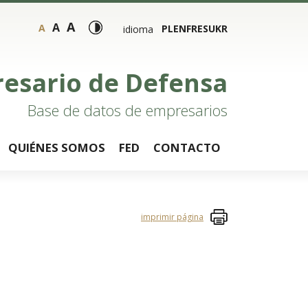
A
A
A
PL
EN
FR
ES
UKR
idioma
resario de Defensa
Base de datos de empresarios
QUIÉNES SOMOS
FED
CONTACTO
imprimir página