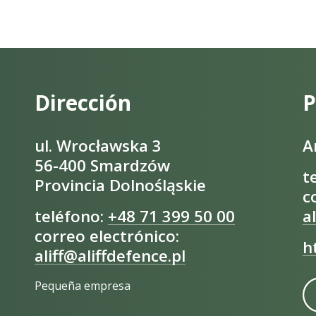
Dirección
P
ul. Wrocławska 3
A
56-400 Smardzów
t
Provincia Dolnośląskie
c
teléfono:
+48 71 399 50 00
a
correo electrónico:
h
aliff@aliffdefence.pl
Pequeña empresa