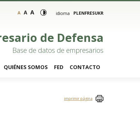
A
A
A
PL
EN
FR
ES
UKR
idioma
resario de Defensa
Base de datos de empresarios
QUIÉNES SOMOS
FED
CONTACTO
imprimir página