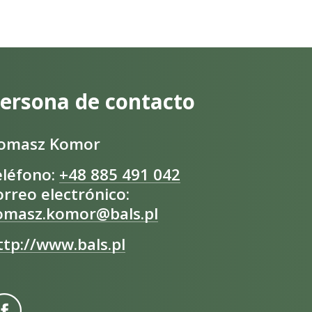
ersona de contacto
omasz Komor
eléfono:
+48 885 491 042
orreo electrónico:
omasz.komor@bals.pl
ttp://www.bals.pl