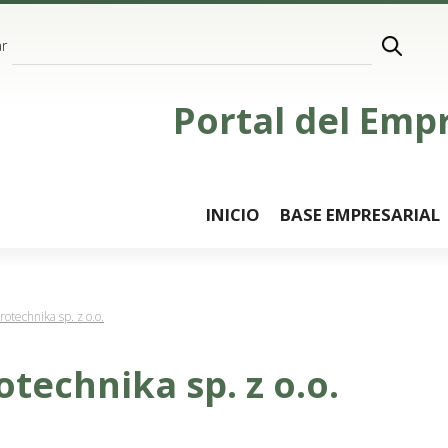
r
Portal del Emp
INICIO
BASE EMPRESARIAL
rotechnika sp. z o.o.
otechnika sp. z o.o.