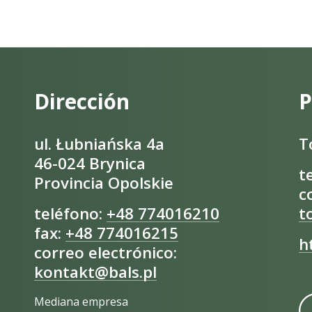
Dirección
P
ul. Łubniańska 4a
T
46-024 Brynica
t
Provincia Opolskie
c
teléfono:
+48 774016210
t
fax:
+48 774016215
h
correo electrónico:
kontakt@bals.pl
Mediana empresa