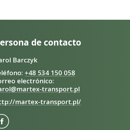
ersona de contacto
arol Barczyk
eléfono:
+48 534 150 058
orreo electrónico:
arol@martex-transport.pl
ttp://martex-transport.pl/