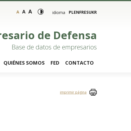
A
A
A
PL
EN
FR
ES
UKR
idioma
resario de Defensa
Base de datos de empresarios
QUIÉNES SOMOS
FED
CONTACTO
imprimir página