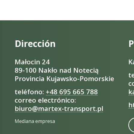
Dirección
P
Małocin 24
K
89-100 Nakło nad Notecią
t
Provincia Kujawsko-Pomorskie
c
teléfono:
+48 695 665 788
k
correo electrónico:
h
biuro@martex-transport.pl
Mediana empresa