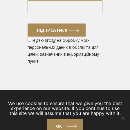
ПІДПИСАТИСЯ
Я даю згоду на обробку моїх
персональних даних в обсязі та для
цілей, зазначених в інформаційному
пункті
© 2026
We use cookies to ensure that we give you the best
experience on our website. If you continue to use
/
Strona główna
/
Baza przedsiębiorców
/
EDF
/
Aktualności
this site we will assume that you are happy with it.
/
O nas
/
Kontakt
OK
design by
VENTI