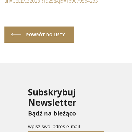
uri=CELEX:32023R1525&qid=1690795642331
POWRÓT DO LISTY
Subskrybuj
Newsletter
Bądź na bieżąco
wpisz swój adres e-mail