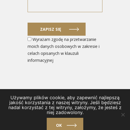
ZAPISZ SIĘ
Wyrażam zgodę na przetwarzanie
moich danych osobowych w zakresie i
celach opisanych w klauzuli
informacyjnej
Używamy plików cookie, aby zapewnić najlepszą
© 2026 Ministerstwo Rozwoju i Technologii
jakość korzystania z naszej witryny. Jeśli będziesz
nadal korzystać z tej witryny, założymy, że jesteś z
/
Polityka prywatności i Deklaracja dostępności
/
Kontakt
niej zadowolony.
/
Regulamin
OK
design by
VENTI