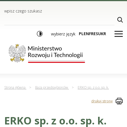
TREŚĆ
MENU GŁÓWNE
WYSZUKIWARKA
wpisz czego szukasz
PL
EN
FR
ES
UKR
wybierz język
Strona główna
>
Baza przedsiębiorców
>
ERKO sp. z o.o. sp. k.
drukuj stronę
ERKO sp. z o.o. sp. k.