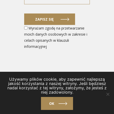
ZAPISZ SIĘ
Wyrażam zgodę na przetwarzanie
moich danych osobowych w zakresie i
celach opisanych w klauzuli
informacyjnej
Używamy plików cookie, aby zapewnić najlepszą
© 2026 Ministerstwo Rozwoju i Technologii
jakość korzystania z naszej witryny. Jeśli będziesz
nadal korzystać z tej witryny, założymy, że jesteś z
/
Polityka prywatności i Deklaracja dostępności
/
Kontakt
niej zadowolony.
/
Regulamin
OK
design by
VENTI