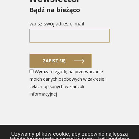
Bądź na bieżąco
wpisz swój adres e-mail
ZAPISZ SIĘ
Wyrażam zgodę na przetwarzanie
moich danych osobowych w zakresie i
celach opisanych w klauzuli
informacyjnej
Używamy plików cookie, aby zapewnić najlepszą
© 2026 Ministerstwo Rozwoju i Technologii