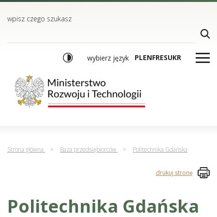
TREŚĆ
MENU GŁÓWNE
WYSZUKIWARKA
wpisz czego szukasz
PL
EN
FR
ES
UKR
wybierz język
Strona główna
>
Baza przedsiębiorców
>
Politechnika Gdańska
drukuj stronę
Politechnika Gdańska