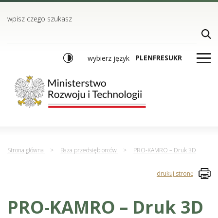
TREŚĆ
MENU GŁÓWNE
WYSZUKIWARKA
wpisz czego szukasz
PL
EN
FR
ES
UKR
wybierz język
Strona główna
>
Baza przedsiębiorców
>
PRO-KAMRO – Druk 3D
drukuj stronę
PRO-KAMRO – Druk 3D