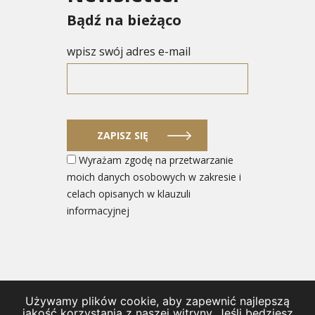
Bądź na bieżąco
wpisz swój adres e-mail
ZAPISZ SIĘ
Wyrażam zgodę na przetwarzanie
moich danych osobowych w zakresie i
celach opisanych w klauzuli
informacyjnej
Używamy plików cookie, aby zapewnić najlepszą
© 2026 Ministerstwo Rozwoju i Technologii
jakość korzystania z naszej witryny. Jeśli będziesz