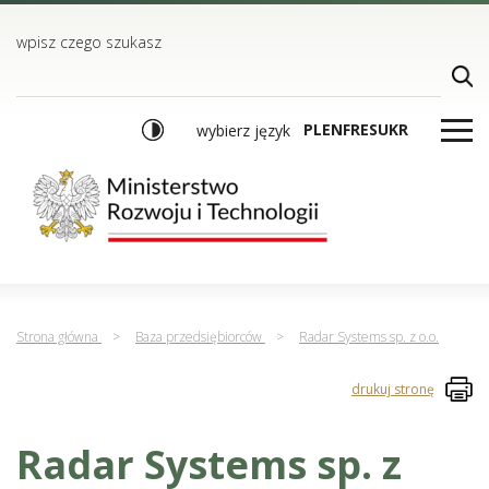
TREŚĆ
MENU GŁÓWNE
WYSZUKIWARKA
wpisz czego szukasz
PL
EN
FR
ES
UKR
wybierz język
Strona główna
>
Baza przedsiębiorców
>
Radar Systems sp. z o.o.
drukuj stronę
Radar Systems sp. z