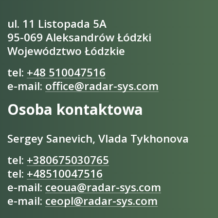
ul. 11 Listopada 5A
95-069 Aleksandrów Łódzki
Województwo Łódzkie
tel:
+48 510047516
e-mail:
office@radar-sys.com
Osoba kontaktowa
Sergey Sanevich, Vlada Tykhonova
tel:
+380675030765
tel:
+48510047516
e-mail:
ceoua@radar-sys.com
e-mail:
ceopl@radar-sys.com