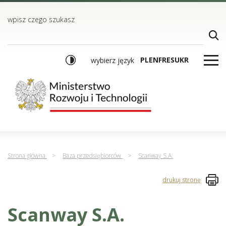
TREŚĆ
MENU GŁÓWNE
WYSZUKIWARKA
wpisz czego szukasz
PL
EN
FR
ES
UKR
wybierz język
Strona główna
>
Baza przedsiębiorców
>
Scanway S.A.
drukuj stronę
Scanway S.A.