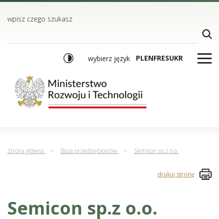
TREŚĆ
MENU GŁÓWNE
WYSZUKIWARKA
wpisz czego szukasz
PL
EN
FR
ES
UKR
wybierz język
Strona główna
>
Baza przedsiębiorców
>
Semicon sp.z o.o.
drukuj stronę
Semicon sp.z o.o.