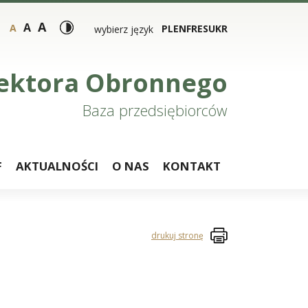
A
A
A
PL
EN
FR
ES
UKR
wybierz język
 Sektora Obronnego
Baza przedsiębiorców
F
AKTUALNOŚCI
O NAS
KONTAKT
drukuj stronę