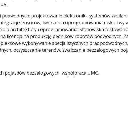
AUV.
 podwodnych: projektowanie elektroniki, systemów zasilani
 integracji sensorów, tworzenia oprogramowania nisko i wy
trola architektury i oprogramowania. Stanowiska testowani
a licencja na produkcję pędników robotów podwodnych. Z
eksowe wykonywanie specjalistycznych prac podwodnych, n
nych, oczyszczanie terenów, zwalczanie bezzałogowych po
ch pojazdów bezzałogowych, współpraca UMG.