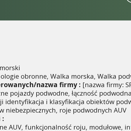
morski
nologie obronne, Walka morska, Walka po
erowanych/nazwa firmy :
[nazwa firmy: S
zne pojazdy podwodne, łączność podwodna i
ji identyfikacja i klasyfikacja obiektów p
tów niebezpiecznych, roje podwodnych AUV
 :
 AUV, funkcjonalność roju, modułowe, int