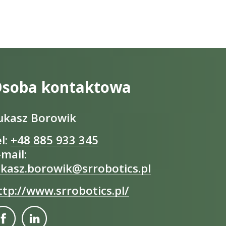
soba kontaktowa
ukasz Borowik
el:
+48 885 933 345
-mail:
ukasz.borowik@srrobotics.pl
ttp://www.srrobotics.pl/