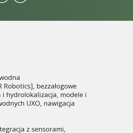
dwodna
R Robotics], bezzałogowe
 hydrolokalizacja, modele i
odwodnych UXO, nawigacja
egracja z sensorami,