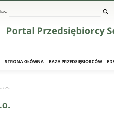
ukasz
Portal Przedsiębiorcy
STRONA GŁÓWNA
BAZA PRZEDSIĘBIORCÓW
ED
. z o.o.
.o.