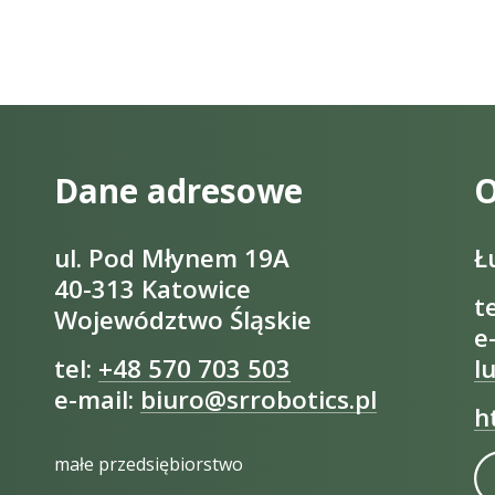
Dane adresowe
O
ul. Pod Młynem 19A
Ł
40-313 Katowice
t
Województwo Śląskie
e
tel:
+48 570 703 503
l
e-mail:
biuro@srrobotics.pl
h
małe przedsiębiorstwo