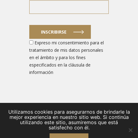
INSCRIBIRSE
Expreso mi consentimiento para el
tratamiento de mis datos personales
en el ámbito y para los fines
especificados en la cláusula de
información
Utilizamos cookies para asegurarnos de brindarle la
© 2026
mejor experiencia en nuestro sitio web. Si continúa
utilizando este sitio, asumiremos que está
/
Strona główna
/
Baza przedsiębiorców
/
EDF
/
Aktualności
satisfecho con él.
/
O nas
/
Kontakt