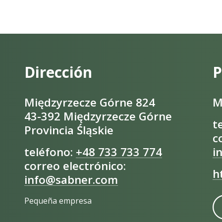
Dirección
P
Międzyrzecze Górne 824
M
43-392 Międzyrzecze Górne
t
Provincia Śląskie
c
teléfono:
+48 733 733 774
i
correo electrónico:
h
info@sabner.com
Pequeña empresa