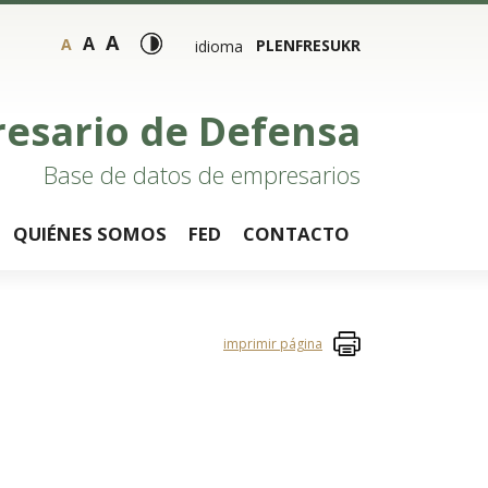
A
A
A
PL
EN
FR
ES
UKR
idioma
resario de Defensa
Base de datos de empresarios
QUIÉNES SOMOS
FED
CONTACTO
imprimir página