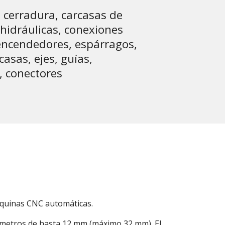
 cerradura, carcasas de
hidráulicas, conexiones
encendedores, espárragos,
asas, ejes, guías,
s, conectores
áquinas CNC automáticas.
iámetros de hasta 12 mm (máximo 32 mm). El