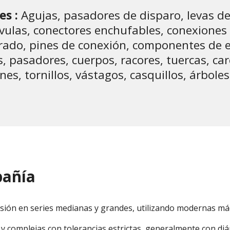
es :
Agujas, pasadores de disparo, levas de
vulas, conectores enchufables, conexiones 
rado, pines de conexión, componentes de 
, pasadores, cuerpos, racores, tuercas, carc
nes, tornillos, vástagos, casquillos, árbole
pañía
sión en series medianas y grandes, utilizando modernas m
y complejas con tolerancias estrictas, generalmente con d