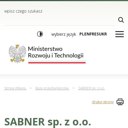
TREŚĆ
MENU GŁÓWNE
WYSZUKIWARKA
wpisz czego szukasz
PL
EN
FR
ES
UKR
wybierz język
Strona główna
>
Baza przedsiębiorców
>
SABNER sp. z o.o.
drukuj stronę
SABNER sp. z o.o.