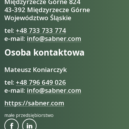
Międzyrzecze Górne 824
43-392 Międzyrzecze Górne
Województwo Śląskie
tel:
+48 733 733 774
e-mail:
info@sabner.com
Osoba kontaktowa
Mateusz Koniarczyk
tel:
+48 796 649 026
e-mail:
info@sabner.com
https://sabner.com
małe przedsiębiorstwo