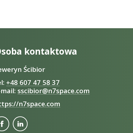
soba kontaktowa
eweryn Ścibior
el:
+48 607 47 58 37
-mail:
sscibior@n7space.com
ttps://n7space.com