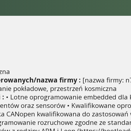
zna
erowanych/nazwa firmy :
[nazwa firmy: n
ie pokładowe, przestrzeń kosmiczna
 :
• Lotne oprogramowanie embedded dla 
mentów oraz sensorów • Kwalifikowane opr
teka CANopen kwalifikowana do zastosowa
ogramowanie rozruchowe zgodne ze standar
ów z rodziny ARM i Leon (https://bootload