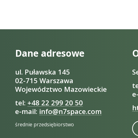
Dane adresowe
O
ul. Puławska 145
S
02-715 Warszawa
t
Województwo Mazowieckie
e
tel:
+48 22 299 20 50
h
e-mail:
info@n7space.com
średnie przedsiębiorstwo