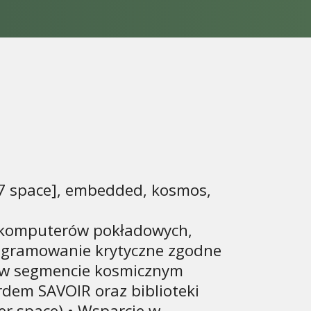
7 space], embedded, kosmos,
komputerów pokładowych,
ogramowanie krytyczne zgodne
ń w segmencie kosmicznym
dem SAVOIR oraz biblioteki
er.space) • Wsparcie w