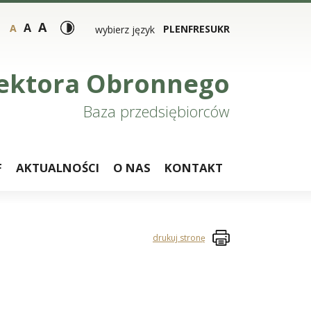
A
A
A
PL
EN
FR
ES
UKR
wybierz język
 Sektora Obronnego
Baza przedsiębiorców
F
AKTUALNOŚCI
O NAS
KONTAKT
drukuj stronę